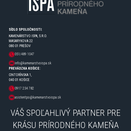
SÍDLO SPOLOČNOSTI:
KAMENÁRSTVO ISPA, S.R.O.
MASARYKOVA 22
080 01 PREŠOV
051/489 1047
info@kamenarstvoispa.sk
PREVÁDZKA KOŠICE:
CINTORÍNSKA 1,
040 01 KOŠICE
0917 234 782
asistentpo@kamenarstvoispa.sk
VÁŠ SPOĽAHLIVÝ PARTNER PRE
KRÁSU PRÍRODNÉHO KAMEŇA