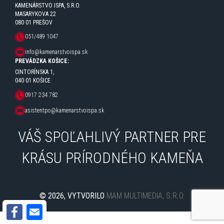
KAMENÁRSTVO ISPA, S.R.O.
MASARYKOVA 22
080 01 PREŠOV
051/489 1047
info@kamenarstvoispa.sk
PREVÁDZKA KOŠICE:
CINTORÍNSKA 1,
040 01 KOŠICE
0917 234 782
asistentpo@kamenarstvoispa.sk
VÁŠ SPOĽAHLIVÝ PARTNER PRE
KRÁSU PRÍRODNÉHO KAMEŇA
© 2026, VYTVORILO
MAM MULTIMEDIA, S.R.O.
Facebook
Email